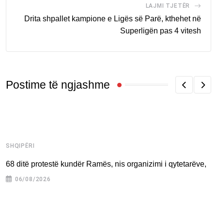
LAJMI TJETËR
Drita shpallet kampione e Ligës së Parë, kthehet në
Superligën pas 4 vitesh
Postime të ngjashme
SHQIPËRI
K
68 ditë protestë kundër Ramës, nis organizimi i qytetarëve,
A
k
06/08/2026