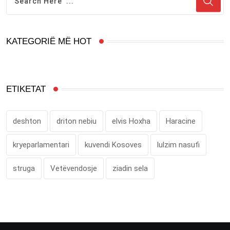
KATEGORIË MË HOT
ETIKETAT
deshton
driton nebiu
elvis Hoxha
Haracine
kryeparlamentari
kuvendi Kosoves
lulzim nasufi
struga
Vetëvendosje
ziadin sela