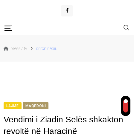
Skip
to
content
press7.tv
driton nebiu
LAJME
MAQEDONI
Vendimi i Ziadin Selës shkakton
revoltë në Haraçinë