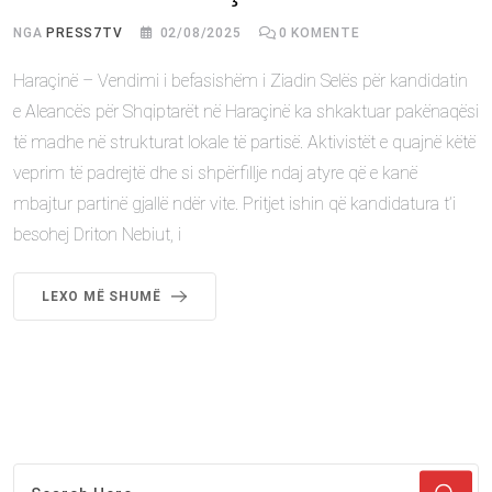
NGA
PRESS7TV
02/08/2025
0
KOMENTE
Haraçinë – Vendimi i befasishëm i Ziadin Selës për kandidatin
e Aleancës për Shqiptarët në Haraçinë ka shkaktuar pakënaqësi
të madhe në strukturat lokale të partisë. Aktivistët e quajnë këtë
veprim të padrejtë dhe si shpërfillje ndaj atyre që e kanë
mbajtur partinë gjallë ndër vite. Pritjet ishin që kandidatura t’i
besohej Driton Nebiut, i
LEXO MË SHUMË