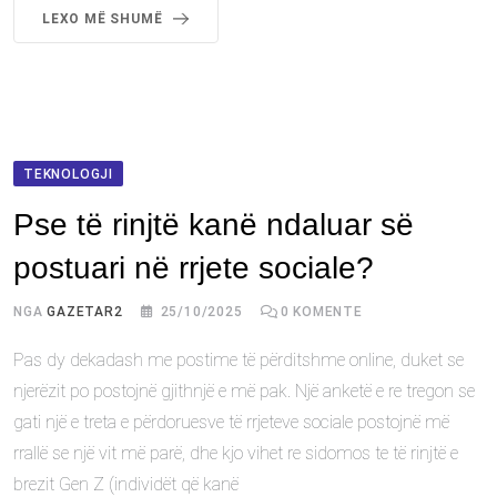
LEXO MË SHUMË
TEKNOLOGJI
Pse të rinjtë kanë ndaluar së
postuari në rrjete sociale?
NGA
GAZETAR2
25/10/2025
0
KOMENTE
Pas dy dekadash me postime të përditshme online, duket se
njerëzit po postojnë gjithnjë e më pak. Një anketë e re tregon se
gati një e treta e përdoruesve të rrjeteve sociale postojnë më
rrallë se një vit më parë, dhe kjo vihet re sidomos te të rinjtë e
brezit Gen Z (individët që kanë