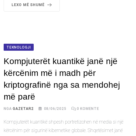
LEXO MË SHUMË
TEKNOLOGJI
Kompjuterët kuantikë janë një
kërcënim më i madh për
kriptografinë nga sa mendohej
më parë
NGA
GAZETAR2
08/06/2025
0
KOMENTE
Kompjuterët kuantikë shpesh portretizohen në media si një
kërcënim për sigurinë kibernetike globale. Shqetësimet janë