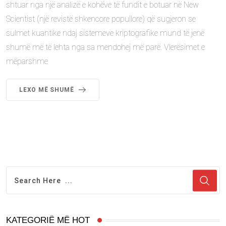
shtuar nga një analizë e kohëve të fundit e botuar në New
Scientist (një revistë shkencore popullore) që sugjeron se
sulmet kuantike ndaj sistemeve kriptografike mund të jenë
shumë më të lehta nga sa mendohej më parë. Vlerësimet e
mëparshme
LEXO MË SHUMË
KATEGORIË MË HOT