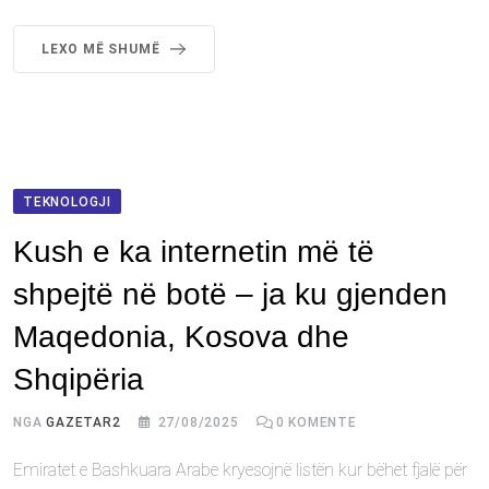
LEXO MË SHUMË
TEKNOLOGJI
Kush e ka internetin më të
shpejtë në botë – ja ku gjenden
Maqedonia, Kosova dhe
Shqipëria
NGA
GAZETAR2
27/08/2025
0
KOMENTE
Emiratet e Bashkuara Arabe kryesojnë listën kur bëhet fjalë për