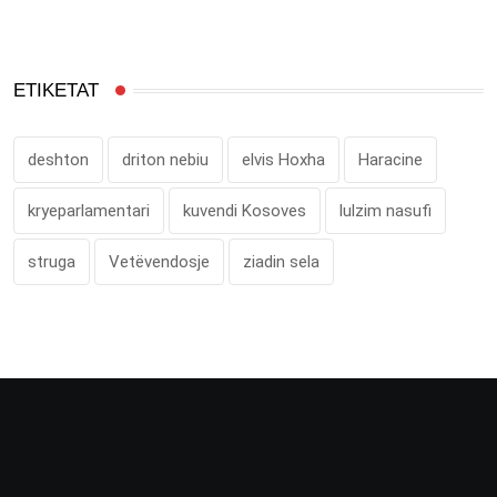
ETIKETAT
deshton
driton nebiu
elvis Hoxha
Haracine
kryeparlamentari
kuvendi Kosoves
lulzim nasufi
struga
Vetëvendosje
ziadin sela