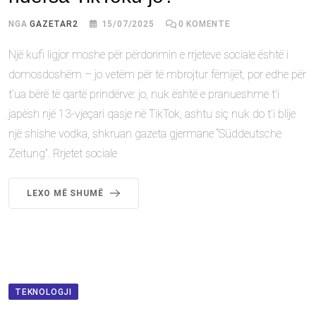
NGA
GAZETAR2
15/07/2025
0
KOMENTE
Një kufi ligjor moshe për përdorimin e rrjeteve sociale është i
domosdoshëm – jo vetëm për të mbrojtur fëmijët, por edhe për
t’ua bërë të qartë prindërve: jo, nuk është e pranueshme t’i
japësh një 13-vjeçari qasje në TikTok, ashtu siç nuk do t’i blije
një shishe vodka, shkruan gazeta gjermane “Süddeutsche
Zeitung”. Rrjetet sociale
LEXO MË SHUMË
TEKNOLOGJI