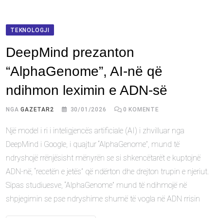
TEKNOLOGJI
DeepMind prezanton
“AlphaGenome”, AI-në që
ndihmon leximin e ADN-së
NGA
GAZETAR2
30/01/2026
0
KOMENTE
Një model i ri i inteligjencës artificiale (AI) i zhvilluar nga
DeepMind i Google, i quajtur “AlphaGenome”, mund të
ndryshojë rrënjësisht mënyrën se si shkencëtarët e kuptojnë
ADN-në, “recetën e jetës” që ndërton dhe drejton trupin e njeriut.
Sipas studiuesve, “AlphaGenome” mund të ndihmojë në
shpjegimin se pse ndryshime shumë të vogla në ADN rrisin