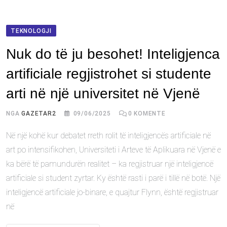
TEKNOLOGJI
Nuk do të ju besohet! Inteligjenca
artificiale regjistrohet si studente
arti në një universitet në Vjenë
NGA
GAZETAR2
09/06/2025
0
KOMENTE
Në një kohë kur debatet rreth rolit të inteligjencës artificiale në
art po intensifikohen, Universiteti i Arteve të Aplikuara në Vjenë e
ka bërë të pamundurën realitet – ka regjistruar një inteligjencë
artificiale si student zyrtar. Ky është rasti i parë i tillë në botë. Një
inteligjencë artificiale jo-binare, e quajtur Flynn, është regjistruar
në