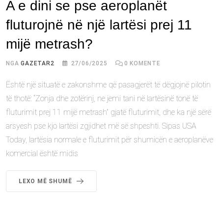
A e dini se pse aeroplanët
fluturojnë në një lartësi prej 11
mijë metrash?
NGA
GAZETAR2
27/06/2025
0
KOMENTE
Është një situatë e zakonshme që pasagjerët të dëgjojnë pilotin
të thotë: “Zonja dhe zotërinj, ne jemi tani në lartësinë tonë të
fluturimit prej 11 mijë metrash” gjatë fluturimit, dhe ka një sërë
arsyesh pse kjo lartësi zgjidhet më së shpeshti. Sipas USA
Today, lartësia normale e fluturimit për shumicën e aeroplanëve
komercial është midis
LEXO MË SHUMË