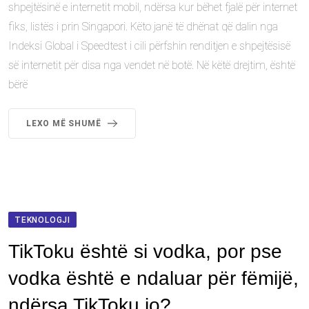
shpejtësinë e internetit mobil, ndërsa kur bëhet fjalë për internet
fiks, listës i prin Singapori. Këto janë të dhënat që dalin nga
Indeksi Global i Speedtest i cili përfshin renditjen e shpejtësisë
së internetit për disa nga vendet në botë. Në këtë drejtim, është
bërë
LEXO MË SHUMË
TEKNOLOGJI
TikToku është si vodka, por pse
vodka është e ndaluar për fëmijë,
ndërsa TikToku jo?