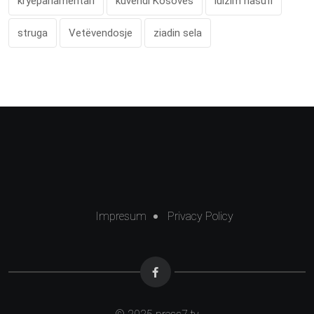
kryeparlamentari
kuvendi Kosoves
lulzim nasufi
struga
Vetëvendosje
ziadin sela
Impresum
Privacy Policy