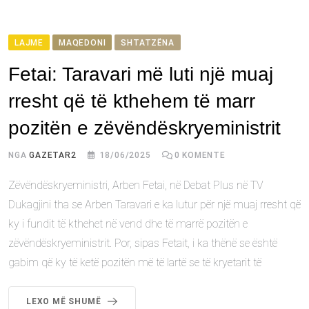
LAJME
MAQEDONI
SHTATZËNA
Fetai: Taravari më luti një muaj
rresht që të kthehem të marr
pozitën e zëvëndëskryeministrit
NGA
GAZETAR2
18/06/2025
0
KOMENTE
Zëvëndëskryeministri, Arben Fetai, në Debat Plus në TV
Dukagjini tha se Arben Taravari e ka lutur për një muaj rresht që
ky i fundit të kthehet në vend dhe të marrë pozitën e
zëvëndëskryeministrit. Por, sipas Fetait, i ka thënë se është
gabim që ky të ketë pozitën më të lartë se të kryetarit të
LEXO MË SHUMË