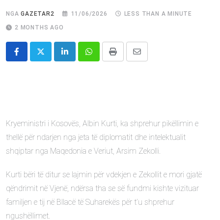
NGA
GAZETAR2
11/06/2026
LESS THAN A MINUTE
2 MONTHS AGO
LinkedIn
Whatsapp
Print
Share
via
Email
Kryeministri i Kosovës, Albin Kurti, ka shprehur pikëllimin e
thellë për ndarjen nga jeta të diplomatit dhe intelektualit
shqiptar nga Maqedonia e Veriut, Arsim Zekolli.
Kurti bëri të ditur se lajmin për vdekjen e Zekollit e mori gjatë
qëndrimit në Vjenë, ndërsa tha se së fundmi kishte vizituar
familjen e tij në Bllacë të Suharekës për t’u shprehur
ngushëllimet.