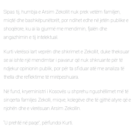
Sipas tij, humbja e Arsim Zekollit nuk prek vetëm familjen,
miqtë dhe bashkëpunëtorët, por ndihet edhe në jetën publike e
shoqërore, ku ai la gjurmë me mendimin, fjalën dhe
angazhimin e tij intelektual.
Kurti vlerësoi lart veprën dhe shkrimet e Zekollit, duke theksuar
se ai ishte një mendimtar i pavarur që nuk shkruante për të
ndjekur opinionin publik, por për ta sfiduar atë me analiza të
thella dhe reflektime të mirëpeshuara.
Në fund, kryeministri i Kosovës u shprehu ngushëllimet më të
sinqerta familjes Zekolli, miqve, kolegëve dhe të gjithë atyre që e
njohën dhe e vlerësuan Arsim Zekollin.
“U prehtë në paqe”, përfundoi Kurti.