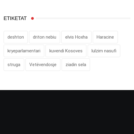
ETIKETAT
deshton
driton nebiu
elvis Hoxha
Haracine
kryeparlamentari
kuvendi Kosoves
lulzim nasufi
struga
Vetëvendosje
ziadin sela