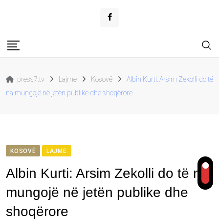
Skip
to
content
press7.tv
Lajme
Kosovë
Albin Kurti: Arsim Zekolli do të
na mungojë në jetën publike dhe shoqërore
KOSOVË
LAJME
Albin Kurti: Arsim Zekolli do të na
mungojë në jetën publike dhe
shoqërore