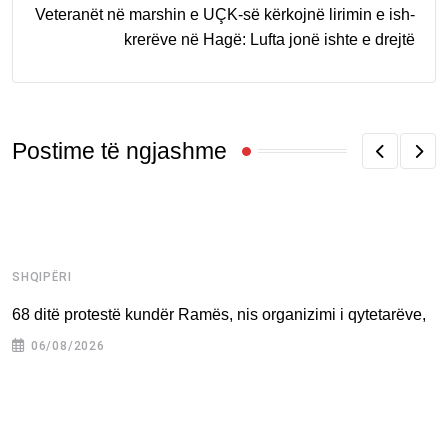
Veteranët në marshin e UÇK-së kërkojnë lirimin e ish-
krerëve në Hagë: Lufta jonë ishte e drejtë
Postime të ngjashme
SHQIPËRI
K
68 ditë protestë kundër Ramës, nis organizimi i qytetarëve,
A
k
06/08/2026