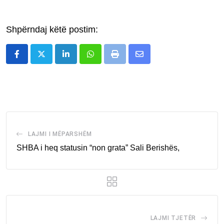
Shpërndaj këtë postim:
LinkedIn
Whatsapp
Print
Share
via
Email
LAJMI I MËPARSHËM
SHBA i heq statusin “non grata” Sali Berishës,
LAJMI TJETËR