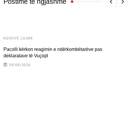
Postime të ngjashme
,
KOSOVË
LAJME
K
Pacolli kërkon reagimin e ndërkombëtarëve pas
D
deklaratave të Vuçiqit
09/08/2026