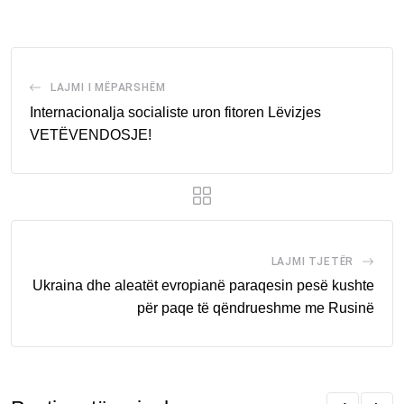
Email
LAJMI I MËPARSHËM
Internacionalja socialiste uron fitoren Lëvizjes
VETËVENDOSJE!
LAJMI TJETËR
Ukraina dhe aleatët evropianë paraqesin pesë kushte
për paqe të qëndrueshme me Rusinë