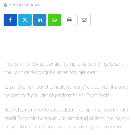
2 MONTHS AGO
LinkedIn
Whatsapp
Print
Share
via
Email
Presidenti i ShBA-së, Donald Trump, u ka bërë thirrje Izraelit
dhe Iranit që të ndalojnë sulmet ndaj njëri-tjetrit.
“Izraeli dhe Irani duhet të ndalojnë menjëherë sulmet, tha ai në
një postim të shkurtër në platformën e tij Truth Social.
Ndërkohë, në një telefonatë të dielën, Trumpi i tha kryeministrit
izraelit Benjamin Netanyahu të përmbahej në lidhej me nisjen e
një sulmi hakmarrës ndaj Iranit, sipas një zyrtari amerikan.