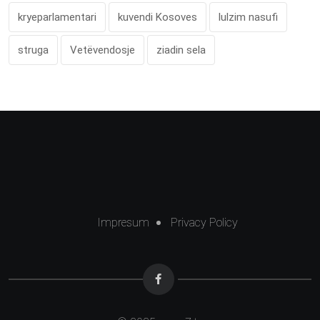
kryeparlamentari
kuvendi Kosoves
lulzim nasufi
struga
Vetëvendosje
ziadin sela
Impresum
Privacy Policy