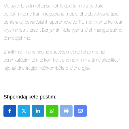
Më parë, Izraeli njoftoi se kishte goditur një strukturë
petrokimike në Iranin jugperëndimor, si dhe objektiva të tjera
ushtarake, pavarësisht raportimeve se Trumpi i kishte kërkuar
kryeministrit izraelit Benjamin Netanyahu të shmangte sulme
të mëtejshme.
Zhvillimet intensifikojnë shqetësimet në lidhje me një
përshkallëzim të ri të konfliktit dhe ndikimin e tij në stabilitetin
rajonal dhe tregjet ndërkombëtare të energjisë.
Shpërndaj këtë postim:
LinkedIn
Whatsapp
Print
Share
via