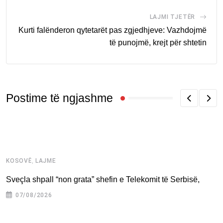
LAJMI TJETËR
Kurti falënderon qytetarët pas zgjedhjeve: Vazhdojmë
të punojmë, krejt për shtetin
Postime të ngjashme
,
KOSOVË
LAJME
K
Sveçla shpall “non grata” shefin e Telekomit të Serbisë,
A
p
07/08/2026