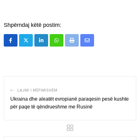
Shpërndaj këtë postim:
LinkedIn
Whatsapp
Print
Share
via
Email
LAJMI I MËPARSHËM
Ukraina dhe aleatët evropianë paraqesin pesë kushte
për paqe të qëndrueshme me Rusinë