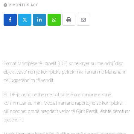
2 MONTHS AGO
LinkedIn
Whatsapp
Print
Share
via
Email
Forcat Mbrojtëse të Izraelit (IDF) kanë kryer sulme ndaj “disa
objektivave” në një kompleks petrokimik iranian në Mahshahr,
në jugperëndim të vendit.
Si IDF-ja ashtu edhe mediat shtetërore iraniane e kanë
konfirmuar sulmin. Mediat iraniane raportojnë se kompleksi, i
cili ndodhet pranë bregdetit verior të Gjirit Persik, është dëmtuar
pjesërisht.