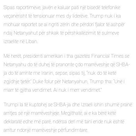
Sipas raportimeve, javën e kaluar pati një bisedë telefonike
veçanërisht të tensionuar mes dy liderëve. Trump nuk i ka
mohuar raportet se ai ngriti zërin dhe përdori fjalor të ashpër
ndaj Netanyahut për shkak të përshkallëzimit të sulmeve
izraelite në Liban.
Më herët, presidenti amerikan i tha gazetës Financial Times se
Netanyahu do të duhej të pranonte çdo marrëveshje që SHBA-
ja do të arrinte me Iranin, sepse, sipas tij, “nuk do të ketë
zgjidhje tjetër.” Duke folur për Netanyahun, Trump tha: “Unë i
marr të gjitha vendimet. Ai nuk i merr vendimet.”
Trumpi la të kuptohej se SHBA-ja dhe Izraeli ishin shumë pranë
arritjes së një marrëveshjeje. Megjithatë, ai e ka bërë këtë
deklaratë edhe më parë, ndërsa deri më tani ende nuk është
arritur ndonjë marrëveshje përfundimtare.