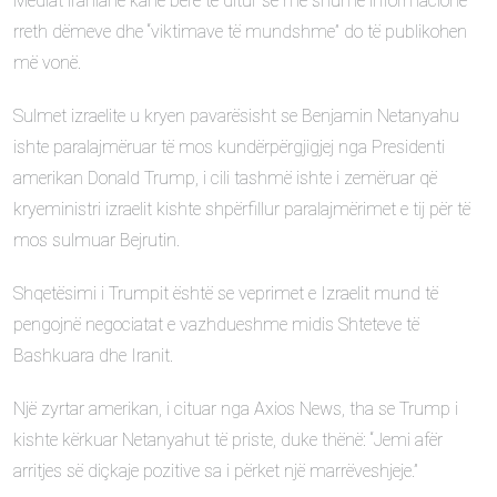
Mediat iraniane kanë bërë të ditur se më shumë informacione
rreth dëmeve dhe “viktimave të mundshme” do të publikohen
më vonë.
Sulmet izraelite u kryen pavarësisht se Benjamin Netanyahu
ishte paralajmëruar të mos kundërpërgjigjej nga Presidenti
amerikan Donald Trump, i cili tashmë ishte i zemëruar që
kryeministri izraelit kishte shpërfillur paralajmërimet e tij për të
mos sulmuar Bejrutin.
Shqetësimi i Trumpit është se veprimet e Izraelit mund të
pengojnë negociatat e vazhdueshme midis Shteteve të
Bashkuara dhe Iranit.
Një zyrtar amerikan, i cituar nga Axios News, tha se Trump i
kishte kërkuar Netanyahut të priste, duke thënë: “Jemi afër
arritjes së diçkaje pozitive sa i përket një marrëveshjeje.”