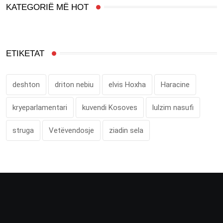
KATEGORIË MË HOT
ETIKETAT
deshton
driton nebiu
elvis Hoxha
Haracine
kryeparlamentari
kuvendi Kosoves
lulzim nasufi
struga
Vetëvendosje
ziadin sela