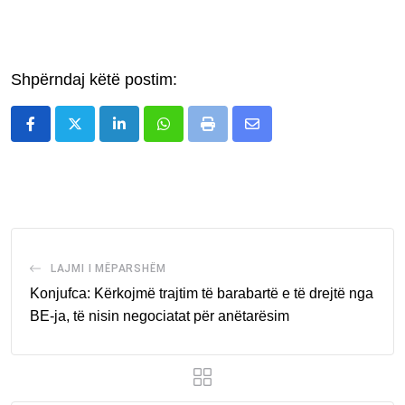
Shpërndaj këtë postim:
LinkedIn
Whatsapp
Print
Share
via
Email
LAJMI I MËPARSHËM
Konjufca: Kërkojmë trajtim të barabartë e të drejtë nga
BE-ja, të nisin negociatat për anëtarësim