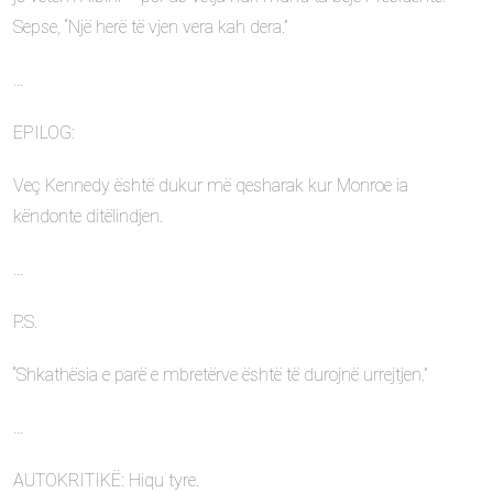
Sepse, “Një herë të vjen vera kah dera.”
…
EPILOG:
Veç Kennedy është dukur më qesharak kur Monroe ia
këndonte ditëlindjen.
…
P.S.
“Shkathësia e parë e mbretërve është të durojnë urrejtjen.”
…
AUTOKRITIKË: Hiqu tyre.