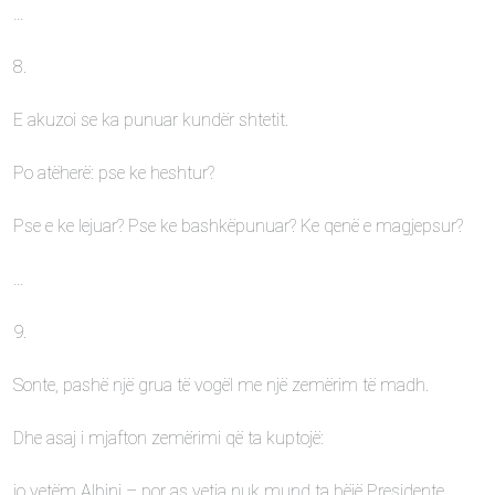
…
8.
E akuzoi se ka punuar kundër shtetit.
Po atëherë: pse ke heshtur?
Pse e ke lejuar? Pse ke bashkëpunuar? Ke qenë e magjepsur?
…
9.
Sonte, pashë një grua të vogël me një zemërim të madh.
Dhe asaj i mjafton zemërimi që ta kuptojë:
jo vetëm Albini – por as vetja nuk mund ta bëjë Presidente.