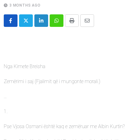
3 MONTHS AGO
LinkedIn
Whatsapp
Print
Share
via
Email
Nga Kimete Breisha
Zemërimi i saj (Fjalimit që i mungonte morali.)
…
1.
Pse Vjosa Osmani është kaq e zemëruar me Albin Kurtin?