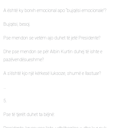
A është ky borxh emocional apo “bujqësi emocionale”?
Bujqësi, besoj.
Pse mendon se vetëm ajo duhet të jetë Presidente?
Dhe pse mendon se për Albin Kurtin duhej të ishte e
pazëvendësueshme?
A s’është kjo një kërkesë luksoze, shumë e llastuar?
…
5.
Pse të tjerët duhet ta bëjnë: