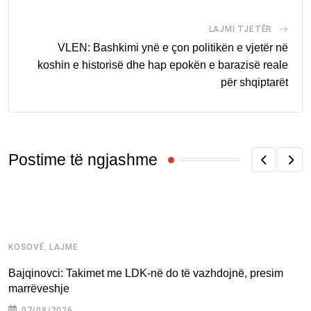
LAJMI TJETËR
VLEN: Bashkimi ynë e çon politikën e vjetër në
koshin e historisë dhe hap epokën e barazisë reale
për shqiptarët
Postime të ngjashme
,
KOSOVË
LAJME
R
Bajqinovci: Takimet me LDK-në do të vazhdojnë, presim
M
marrëveshje
a
07/08/2026