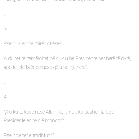
…
3.
Pse nuk është mirënjohëse?
A duhet të zemërohet që nuk u bë Presidente për herë të dytë,
apo të jetë falënderuese që u bë një herë?
…
4.
Çka ka të keqe nëse Albin Kurti nuk ka dashur ta bëjë
Presidente edhe një mandat?
Pse ndjehet e tradhtuar?