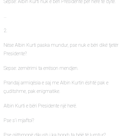
Sepse: Albin Kurti nuk e bëri Presidente për herë të dytë.
…
2.
Nëse Albin Kurti paska mundur, pse nuk e bëri dikë tjetër
Presidente?
Sepse: zemërimi ta errëson mendjen.
Prandaj armiqësia e saj me Albin Kurtin është pak e
çuditshme, pak enigmatike.
Albin Kurti e bëri Presidente një herë.
Pse s’i mjaftoi?
Pse gjithmonë dikush i ka borxh ta bëjë të lumtur?