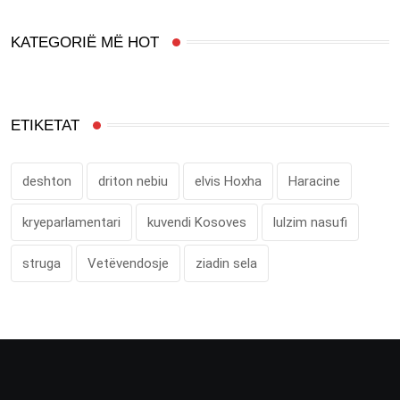
KATEGORIË MË HOT
ETIKETAT
deshton
driton nebiu
elvis Hoxha
Haracine
kryeparlamentari
kuvendi Kosoves
lulzim nasufi
struga
Vetëvendosje
ziadin sela