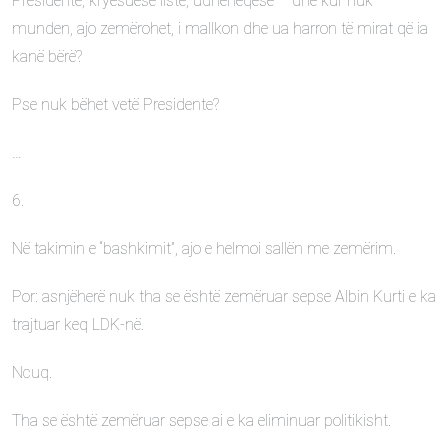
Presidente, kryesuese liste, udhëheqëse – dhe kur nuk
munden, ajo zemërohet, i mallkon dhe ua harron të mirat që ia
kanë bërë?
Pse nuk bëhet vetë Presidente?
…
6.
Në takimin e “bashkimit”, ajo e helmoi sallën me zemërim.
Por: asnjëherë nuk tha se është zemëruar sepse Albin Kurti e ka
trajtuar keq LDK-në.
Ncuq.
Tha se është zemëruar sepse ai e ka eliminuar politikisht.