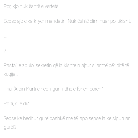
Por, kjo nuk është e vërtetë.
Sepse ajo e ka kryer mandatin. Nuk është eliminuar politikisht.
…
7.
Pastaj, e zbuloi sekretin që ia kishte ruajtur si armë për ditë të
këqija…
Tha: “Albin Kurti e hedh gurin dhe e fsheh dorën.”
Po ti, si e di?
Sepse ke hedhur gurë bashkë me të, apo sepse ia ke siguruar
gurët?