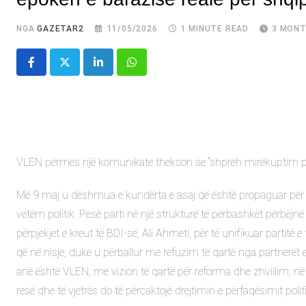
NGA
GAZETAR2
11/05/2026
1 MINUTE READ
3 MONT
LinkedIn
Whatsapp
VLEN përmes një komunikate thekson se “shpreh mirëkuptim për pani
Më 9 maj u dëshmua e kundërta e asaj që është propaguar për d
vetëm politik. Pesë parti në një strukturë të përbashkët përbëjnë 
përpjekjet e kreut të BDI-së, Ali Ahmeti, për të unifikuar partitë 
që në nisje, duke u përballur me refuzim të qartë nga partnerët e 
anë është VLEN, me vizion të qartë për reforma dhe zhvillim; në 
resë dhe të vjetrës do të përcaktojë drejtimin e përfaqësimit poli