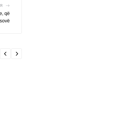
ËR
e, që
osovë
,
KOSOVË
LAJME
Aktakuzë kundër 20 personave, përfshirë Radoiçiqin, 
06/08/2026