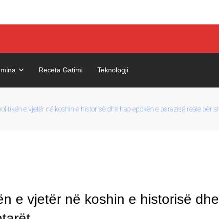
mina
Receta Gatimi
Teknologji
litikën e vjetër në koshin e historisë dhe hap epokën e barazisë reale për s
n e vjetër në koshin e historisë dh
tarët