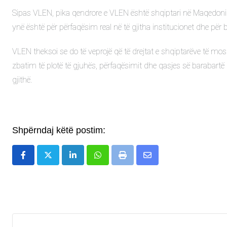
Sipas VLEN, pika qendrore e VLEN është shqiptari në Maqedoninë 
ynë është për përfaqësim real në të gjitha institucionet dhe për b
VLEN theksoi se do të veprojë që të drejtat e shqiptarëve të mos
zbatim të plotë të gjuhës, përfaqësimit dhe qasjes së barabartë 
gjithë.
Shpërndaj këtë postim:
LinkedIn
Whatsapp
Print
Share
via
Email