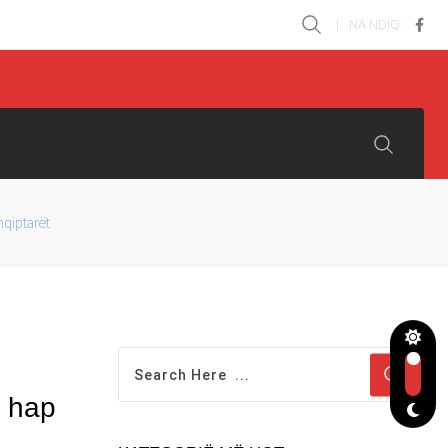
NA NDIQ :
hqiptarët
e hap