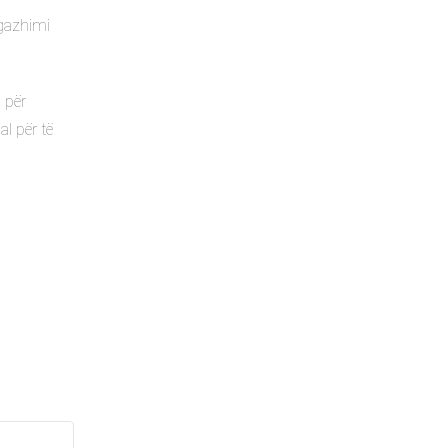
ngazhimi
 për
al për të