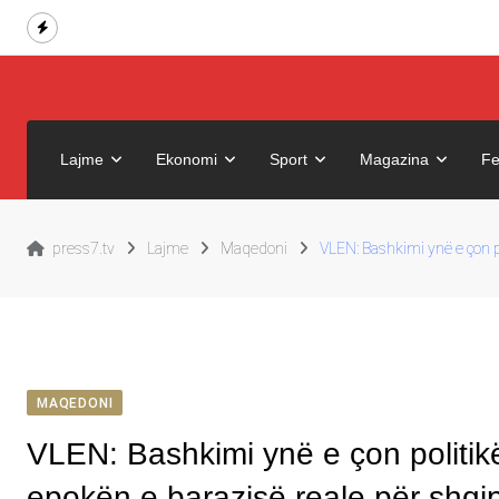
Skip
to
content
Lajme
Ekonomi
Sport
Magazina
Fe
press7.tv
Lajme
Maqedoni
VLEN: Bashkimi ynë e çon po
MAQEDONI
VLEN: Bashkimi ynë e çon politikë
epokën e barazisë reale për shqip