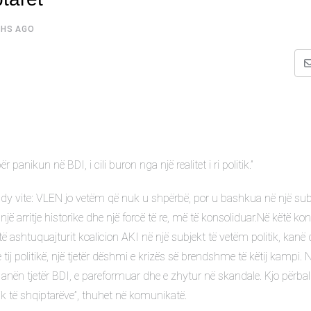
HS AGO
kun në BDI, i cili buron nga një realitet i ri politik.”
y vite: VLEN jo vetëm që nuk u shpërbë, por u bashkua në një subj
një arritje historike dhe një forcë të re, më të konsoliduar.Në këtë ko
e të ashtuquajturit koalicion AKI në një subjekt të vetëm politik, kanë
tij politikë, një tjetër dëshmi e krizës së brendshme të këtij kampi. 
anën tjetër BDI, e pareformuar dhe e zhytur në skandale. Kjo përbal
tik të shqiptarëve”, thuhet në komunikatë.