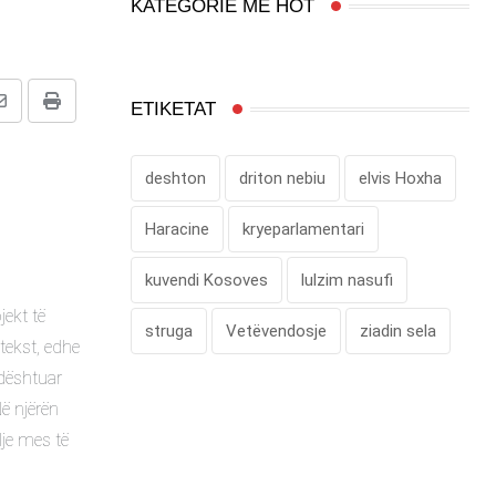
KATEGORIË MË HOT
ETIKETAT
Share
Print
via
Email
deshton
driton nebiu
elvis Hoxha
Haracine
kryeparlamentari
kuvendi Kosoves
lulzim nasufi
ekt të
struga
Vetëvendosje
ziadin sela
ntekst, edhe
 dështuar
Në njërën
lje mes të