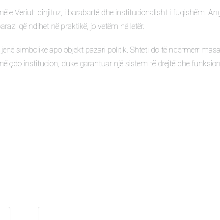
e Veriut: dinjitoz, i barabartë dhe institucionalisht i fuqishëm. A
arazi që ndihet në praktikë, jo vetëm në letër.
 jenë simbolike apo objekt pazari politik. Shteti do të ndërmerr masa
në çdo institucion, duke garantuar një sistem të drejtë dhe funksion