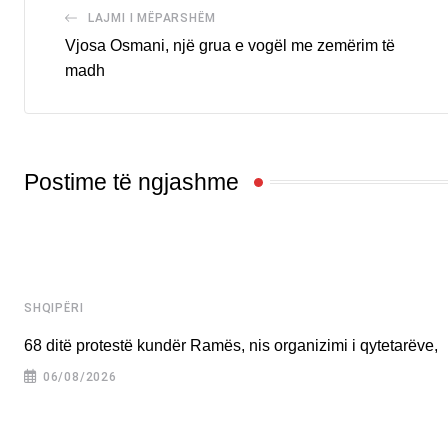
LAJMI I MËPARSHËM
Vjosa Osmani, një grua e vogël me zemërim të
madh
Postime të ngjashme
SHQIPËRI
68 ditë protestë kundër Ramës, nis organizimi i qytetarëve,
06/08/2026