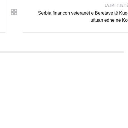
LAJMI TJET
Serbia financon veteranët e Beretave të Kuq
luftuan edhe në K