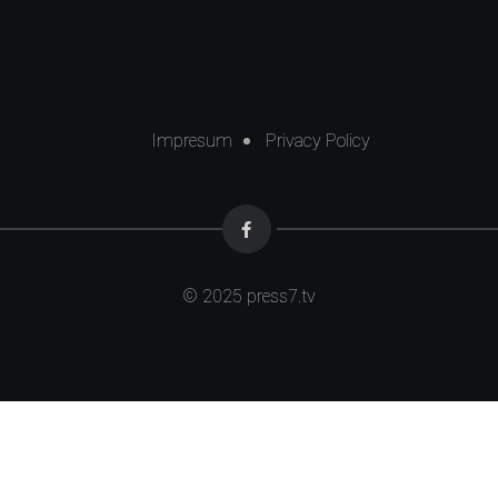
Impresum
Privacy Policy
© 2025
press7.tv