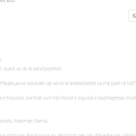
HS AGO
O
, duket se do të përshpejtohet.
rfaqësuesve rezolutën që vendi të anëtarësohet sa më parë në NAT
e Kosovës, kontrolli civil mbi forcat e sigurisë e bashkëjetesa multi
 Kosovës, Rrahman Rama.
ë e gatshme dhe Kosova po dëshmon për çdo ditë edhe vet ushtria 