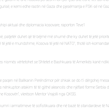
urisë, e kemi edhe rastin në Gaza dhe pjesëmarrja e FSK-së në Gaz
hipi aktual dhe diplomacia kosovare, raporton Teve1
 patjetër duhet që të bëjmë më shumë dhe ky duhet të jetë priorite
 që të jetë e mundshme, Kosova të jetë në NATO”, thotë ish-komandan
es nismës vërtetohet se Shtetet e Bashkuara të Amerikës kanë ndik
te paqen në Ballkanin Perëndimor për shkak se do t’i dërgohej mesa
s nënkupton atakim të të gjithë aleancës dhe njëfarë forme Serbia d
 me Kosovën”, vlerëson Mentor Vrajolli nga QKSS.
 numri i armatimeve të sofistikuara dhe në bazë të standardeve të 