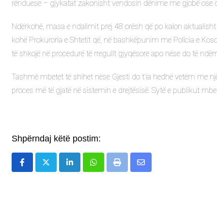
rënduese – gjykatat zakonisht vendosin dënime me gjobë ose
Ndërkohë, masa e ndalimit prej 48 orësh që po kalon aktualisht 
kohë Prokuroria e Shtetit që, në bashkëpunim me Policia e Kosovë
të shkojë në procedurë të rregullt gjyqësore apo nëse do të ndër
Tashmë mbetet të shihet nëse Gjesti do t’ia hedhë vetëm me një 
proces më të gjatë në sistemin e drejtësisë. Sytë e publikut mbete
Shpërndaj këtë postim:
LinkedIn
Whatsapp
Print
Share
via
Email