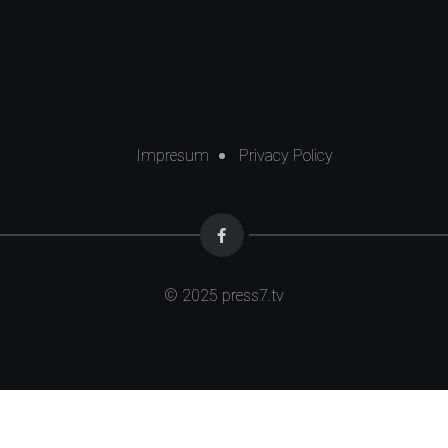
Impresum
Privacy Policy
© 2025
press7.tv