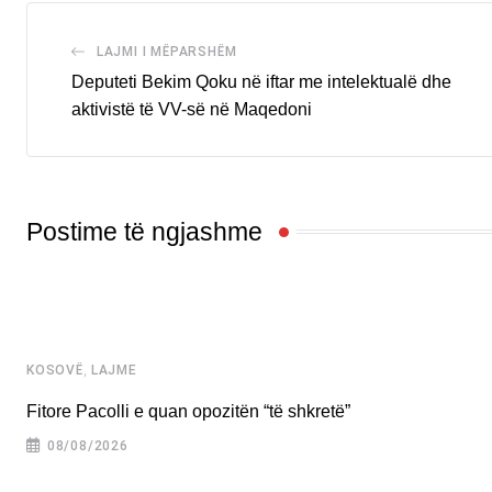
LAJMI I MËPARSHËM
Deputeti Bekim Qoku në iftar me intelektualë dhe
aktivistë të VV-së në Maqedoni
Postime të ngjashme
,
KOSOVË
LAJME
Fitore Pacolli e quan opozitën “të shkretë”
08/08/2026