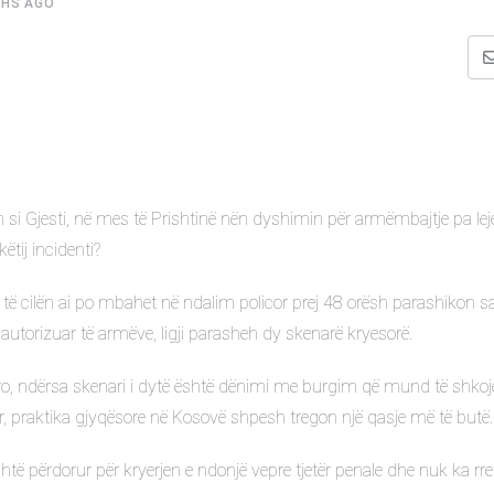
HS AGO
n si Gjesti, në mes të Prishtinë nën dyshimin për armëmbajtje pa lej
ëtij incidenti?
 të cilën ai po mbahet në ndalim policor prej 48 orësh parashikon s
aautorizuar të armëve, ligji parasheh dy skenarë kryesorë.
euro, ndërsa skenari i dytë është dënimi me burgim që mund të shkojë
r, praktika gjyqësore në Kosovë shpesh tregon një qasje më të butë.
ë përdorur për kryerjen e ndonjë vepre tjetër penale dhe nuk ka rr