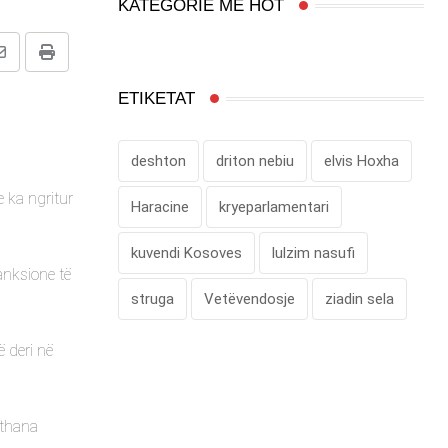
KATEGORIË MË HOT
Share
Print
via
ETIKETAT
Email
deshton
driton nebiu
elvis Hoxha
e ka ngritur
Haracine
kryeparlamentari
kuvendi Kosoves
lulzim nasufi
anksione të
struga
Vetëvendosje
ziadin sela
 deri në
ethana