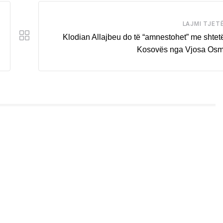
LAJMI TJET
Klodian Allajbeu do të “amnestohet” me shtetë
Kosovës nga Vjosa Os