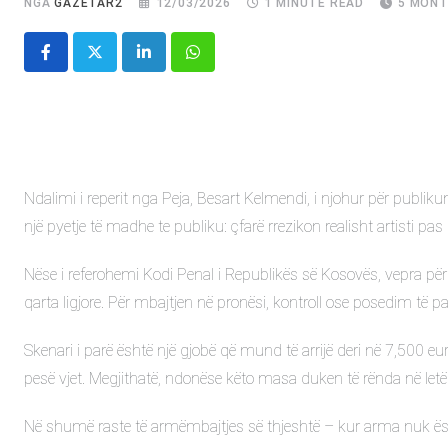
NGA
GAZETAR2
12/03/2026
1 MINUTE READ
5 MONT
LinkedIn
Whatsapp
Ndalimi i reperit nga Peja, Besart Kelmendi, i njohur për publiku
një pyetje të madhe te publiku: çfarë rrezikon realisht artisti pas k
Nëse i referohemi Kodi Penal i Republikës së Kosovës, vepra për
qarta ligjore. Për mbajtjen në pronësi, kontroll ose posedim të p
Skenari i parë është një gjobë që mund të arrijë deri në 7,500 
pesë vjet. Megjithatë, ndonëse këto masa duken të rënda në letë
Në shumë raste të armëmbajtjes së thjeshtë – kur arma nuk ësht