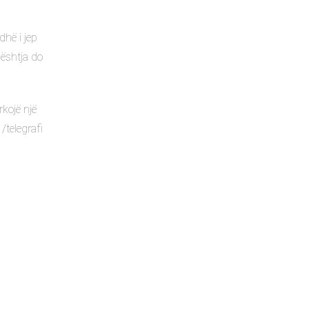
dhë i jep
çështja do
kojë një
/telegrafi