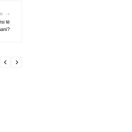
ËR
si të
mani?
,
KOSOVË
LAJME
Hedhja e vezëve ndaj Kurtit, lajm edhe në mediat
08/08/2026