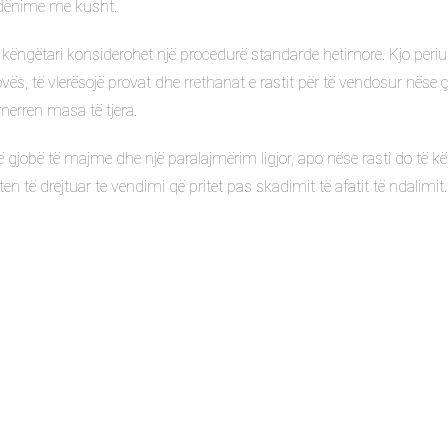
 dënime me kusht.
këngëtari konsiderohet një procedurë standarde hetimore. Kjo periu
s, të vlerësojë provat dhe rrethanat e rastit për të vendosur nëse 
merren masa të tjera.
gjobë të majme dhe një paralajmërim ligjor, apo nëse rasti do të kër
n të drejtuar te vendimi që pritet pas skadimit të afatit të ndalimit. 