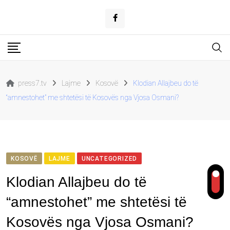
Skip
to
content
press7.tv
Lajme
Kosovë
Klodian Allajbeu do të
“amnestohet” me shtetësi të Kosovës nga Vjosa Osmani?
KOSOVË
LAJME
UNCATEGORIZED
Klodian Allajbeu do të
“amnestohet” me shtetësi të
Kosovës nga Vjosa Osmani?