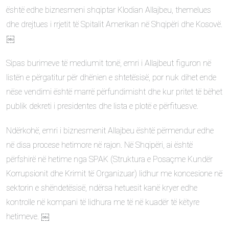
është edhe biznesmeni shqiptar Klodian Allajbeu, themelues
dhe drejtues i rrjetit të Spitalit Amerikan në Shqipëri dhe Kosovë.
￼
Sipas burimeve të mediumit tonë, emri i Allajbeut figuron në
listën e përgatitur për dhënien e shtetësisë, por nuk dihet ende
nëse vendimi është marrë përfundimisht dhe kur pritet të bëhet
publik dekreti i presidentes dhe lista e plotë e përfituesve.
Ndërkohë, emri i biznesmenit Allajbeu është përmendur edhe
në disa procese hetimore në rajon. Në Shqipëri, ai është
përfshirë në hetime nga SPAK (Struktura e Posaçme Kundër
Korrupsionit dhe Krimit të Organizuar) lidhur me koncesione në
sektorin e shëndetësisë, ndërsa hetuesit kanë kryer edhe
kontrolle në kompani të lidhura me të në kuadër të këtyre
hetimeve. ￼