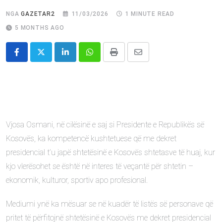
NGA
GAZETAR2
11/03/2026
1 MINUTE READ
5 MONTHS AGO
LinkedIn
Whatsapp
Print
Share
via
Email
Vjosa Osmani, në cilësinë e saj si Presidente e Republikës së
Kosovës, ka kompetencë kushtetuese që me dekret
presidencial t’u japë shtetësinë e Kosovës shtetasve të huaj, kur
kjo vlerësohet se është në interes të veçantë për shtetin –
ekonomik, kulturor, sportiv apo profesional.
Mediumi ynë ka mësuar se në kuadër të listës së personave që
pritet të përfitojnë shtetësinë e Kosovës me dekret presidencial