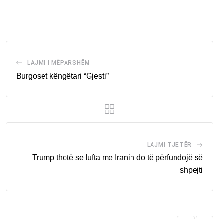
via
Email
LAJMI I MËPARSHËM
Burgoset këngëtari “Gjesti”
LAJMI TJETËR
Trump thotë se lufta me Iranin do të përfundojë së
shpejti