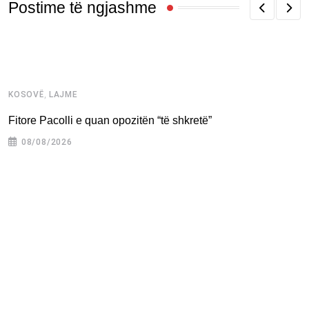
Postime të ngjashme
,
KOSOVË
LAJME
K
Fitore Pacolli e quan opozitën “të shkretë”
H
08/08/2026