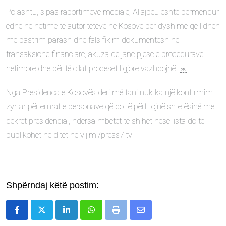
Po ashtu, sipas raportimeve mediale, Allajbeu është përmendur
edhe në hetime të autoriteteve në Kosovë për dyshime që lidhen
me pastrim parash dhe falsifikim dokumentesh në
transaksione financiare, akuza që janë pjesë e procedurave
hetimore dhe për të cilat proceset ligjore vazhdojnë. ￼
Nga Presidenca e Kosovës deri më tani nuk ka një konfirmim
zyrtar për emrat e personave që do të përfitojnë shtetësinë me
dekret presidencial, ndërsa mbetet të shihet nëse lista do të
publikohet në ditët në vijim./press7.tv
Shpërndaj këtë postim:
LinkedIn
Whatsapp
Print
Share