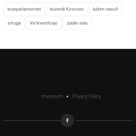
kryeparlamentari
kuvendi Kosoves
lulzim nasufi
struga
Vetëvendosje
ziadin sela
Impresum
Privacy Policy