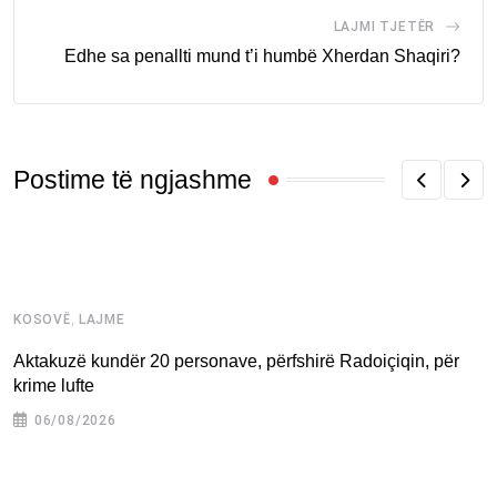
LAJMI TJETËR
Edhe sa penallti mund t’i humbë Xherdan Shaqiri?
Postime të ngjashme
,
KOSOVË
LAJME
K
Aktakuzë kundër 20 personave, përfshirë Radoiçiqin, për
​
krime lufte
06/08/2026