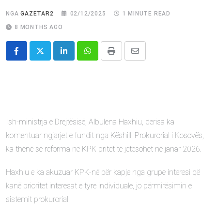
NGA
GAZETAR2
02/12/2025
1 MINUTE READ
8 MONTHS AGO
LinkedIn
Whatsapp
Print
Share
via
Email
Ish-ministrja e Drejtësisë, Albulena Haxhiu, derisa ka
komentuar ngjarjet e fundit nga Këshilli Prokurorial i Kosovës,
ka thënë se reforma në KPK pritet të jetësohet në janar 2026.
Haxhiu e ka akuzuar KPK-në për kapje nga grupe interesi që
kanë prioritet interesat e tyre individuale, jo përmirësimin e
sistemit prokurorial.