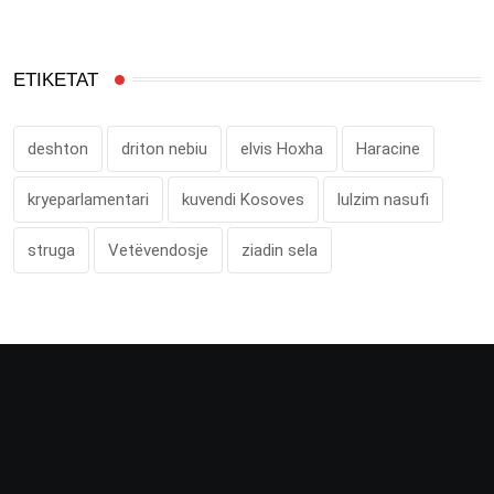
ETIKETAT
deshton
driton nebiu
elvis Hoxha
Haracine
kryeparlamentari
kuvendi Kosoves
lulzim nasufi
struga
Vetëvendosje
ziadin sela