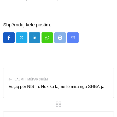
Shpërndaj këtë postim:
LinkedIn
Whatsapp
Print
Share
via
Email
LAJMI I MËPARSHËM
Vuçiq për NIS-in: Nuk ka lajme të mira nga SHBA-ja