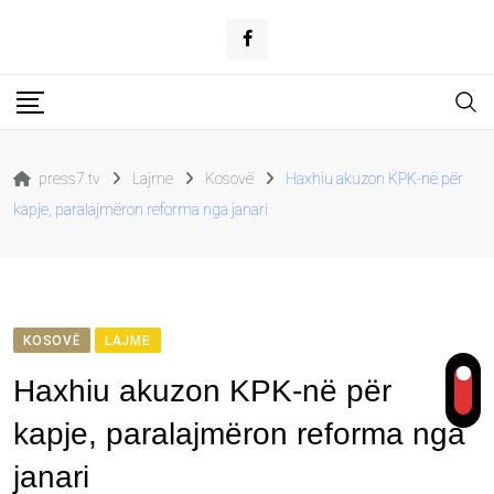
Skip
to
content
press7.tv
Lajme
Kosovë
Haxhiu akuzon KPK-në për
kapje, paralajmëron reforma nga janari
KOSOVË
LAJME
Haxhiu akuzon KPK-në për
kapje, paralajmëron reforma nga
janari