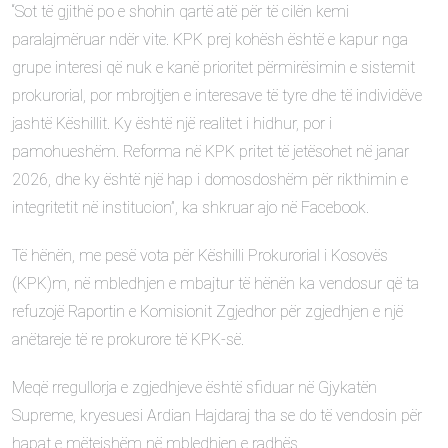
“Sot të gjithë po e shohin qartë atë për të cilën kemi
paralajmëruar ndër vite. KPK prej kohësh është e kapur nga
grupe interesi që nuk e kanë prioritet përmirësimin e sistemit
prokurorial, por mbrojtjen e interesave të tyre dhe të individëve
jashtë Këshillit. Ky është një realitet i hidhur, por i
pamohueshëm. Reforma në KPK pritet të jetësohet në janar
2026, dhe ky është një hap i domosdoshëm për rikthimin e
integritetit në institucion”, ka shkruar ajo në Facebook.
Të hënën, me pesë vota për Këshilli Prokurorial i Kosovës
(KPK)m, në mbledhjen e mbajtur të hënën ka vendosur që ta
refuzojë Raportin e Komisionit Zgjedhor për zgjedhjen e një
anëtareje të re prokurore të KPK-së.
Meqë rregullorja e zgjedhjeve është sfiduar në Gjykatën
Supreme, kryesuesi Ardian Hajdaraj tha se do të vendosin për
hapat e mëtejshëm në mbledhjen e radhës.