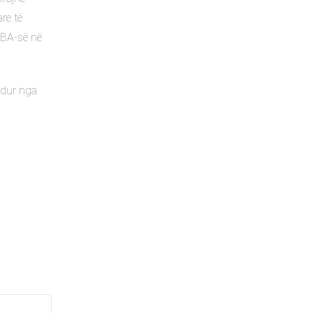
re të
HBA-së në
ndur nga