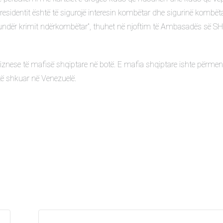
residentit është të sigurojë interesin kombëtar dhe sigurinë kombëta
 kundër krimit ndërkombëtar”, thuhet në njoftim të Ambasadës së S
biznese të mafisë shqiptare në botë. E mafia shqiptare ishte përme
 të shkuar në Venezuelë.