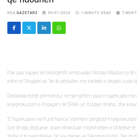
NGA
GAZETAR2
09/01/2026
1 MINUTE READ
7 MONT
LinkedIn
Whatsapp
Pak pas kapjes së presidentit venezuelas Nicolas Maduro si të 
edhe në Shqipëri se “do të përballen me kartelet e drogës kudo 
Deklarata është përmendur në një njoftim pasi e ngarkuara m
kryeprokurorin e Posaçëm të SPAK-ut, Klodjan Braho, dhe kreun
“E Ngarkuara me Punë Nancy VanHorn përgëzoi Kryeprokurorin 
tyre të reja drejtuese, duke ritheksuar mbështetjen e Shteteve t
trafikut të narkotikëve. Siç ka deklaruar Sekretari Rubio: ‘Ne 