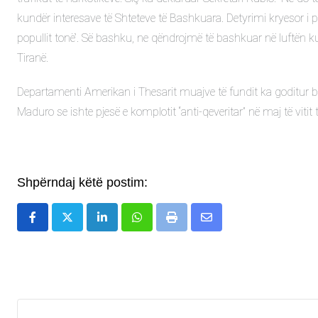
kundër interesave të Shteteve të Bashkuara. Detyrimi kryesor i p
popullit tonë’. Së bashku, ne qëndrojmë të bashkuar në luftën
Tiranë.
Departamenti Amerikan i Thesarit muajve të fundit ka goditur 
Maduro se ishte pjesë e komplotit “anti-qeveritar” në maj të vitit
Shpërndaj këtë postim:
LinkedIn
Whatsapp
Print
Share
via
Email