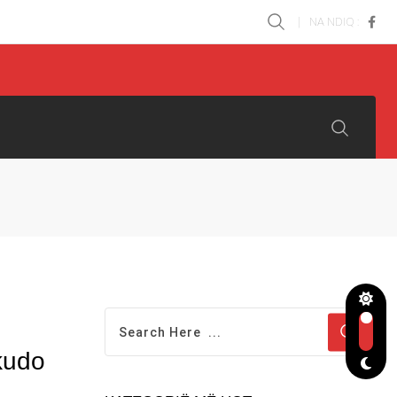
NA NDIQ :
kudo