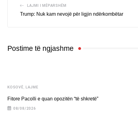
LAJMI I MËPARSHËM
Trump: Nuk kam nevojë për ligjin ndërkombëtar
Postime të ngjashme
,
KOSOVË
LAJME
Fitore Pacolli e quan opozitën “të shkretë”
08/08/2026