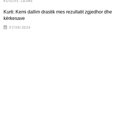
,
KOSOVË
LAJME
K
Kurti: Kemi dallim drastik mes rezultatit zgjedhor dhe
M
kërkesave
07/08/2026