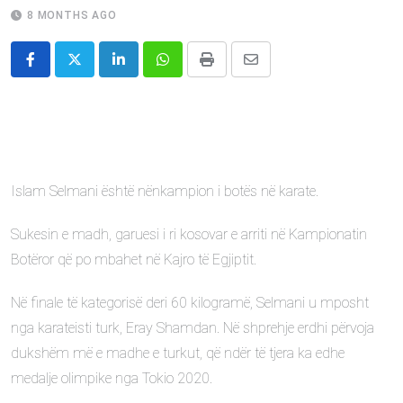
8 MONTHS AGO
LinkedIn
Whatsapp
Print
Share
via
Email
Islam Selmani është nënkampion i botës në karate.
Sukesin e madh, garuesi i ri kosovar e arriti në Kampionatin
Botëror që po mbahet në Kajro të Egjiptit.
Në finale të kategorisë deri 60 kilogramë, Selmani u mposht
nga karateisti turk, Eray Shamdan. Në shprehje erdhi përvoja
dukshëm më e madhe e turkut, që ndër të tjera ka edhe
medalje olimpike nga Tokio 2020.