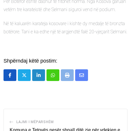
Për Botëror është dashur të fitohet norma. Nga Kosova garuan
vetëm tre karateistë dhe Selmani siguroi vend në podium.
Në të kaluarën karateja kosovare i kishte dy medalje të bronzta
botërore. Tani e ka edhe një të argjendtë falë 20-vjeçarit Selmani.
Shpërndaj këtë postim:
LinkedIn
Whatsapp
Print
Share
via
Email
LAJMI I MËPARSHËM
Komuna e Tetovës nesër shpall ditë zie për vdekjen e