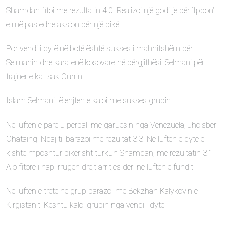
Shamdan fitoi me rezultatin 4:0. Realizoi një goditje për “Ippon”
e më pas edhe aksion për një pikë.
Por vendi i dytë në botë është sukses i mahnitshëm për
Selmanin dhe karatenë kosovare në përgjithësi. Selmani për
trajner e ka Isak Currin.
Islam Selmani të enjten e kaloi me sukses grupin.
Në luftën e parë u përball me garuesin nga Venezuela, Jhoisber
Chataing. Ndaj tij barazoi me rezultat 3:3. Në luftën e dytë e
kishte mposhtur pikërisht turkun Shamdan, me rezultatin 3:1.
Ajo fitore i hapi rrugën drejt arritjes deri në luftën e fundit.
Në luftën e tretë në grup barazoi me Bekzhan Kalykovin e
Kirgistanit. Kështu kaloi grupin nga vendi i dytë.