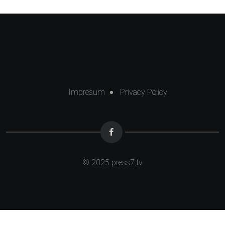
Impresum
Privacy Policy
© 2025
press7.tv