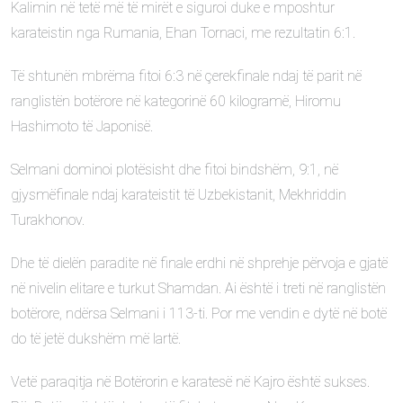
Kalimin në tetë më të mirët e siguroi duke e mposhtur
karateistin nga Rumania, Ehan Tornaci, me rezultatin 6:1.
Të shtunën mbrëma fitoi 6:3 në çerekfinale ndaj të parit në
ranglistën botërore në kategorinë 60 kilogramë, Hiromu
Hashimoto të Japonisë.
Selmani dominoi plotësisht dhe fitoi bindshëm, 9:1, në
gjysmëfinale ndaj karateistit të Uzbekistanit, Mekhriddin
Turakhonov.
Dhe të dielën paradite në finale erdhi në shprehje përvoja e gjatë
në nivelin elitare e turkut Shamdan. Ai është i treti në ranglistën
botërore, ndërsa Selmani i 113-ti. Por me vendin e dytë në botë
do të jetë dukshëm më lartë.
Vetë paraqitja në Botërorin e karatesë në Kajro është sukses.