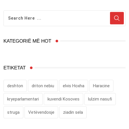
KATEGORIË MË HOT
ETIKETAT
deshton
driton nebiu
elvis Hoxha
Haracine
kryeparlamentari
kuvendi Kosoves
lulzim nasufi
struga
Vetëvendosje
ziadin sela