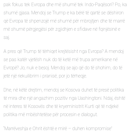
pak fokus tek Evropa dhe më shumë tek Indo-Paqësori? Po, ka
shumë gjasa. Mendoj se Trump e ka bërë të qartë se dëshiron
që Evropa të shpenzojë më shumë për mbrojtjen dhe të marrë
më shumë përgjegjësi për zgjidhjen e sfidave në fqinjësinë e
saj.
A pres që Trump të tërhiqet krejtësisht nga Evropa? A mendoj
se pas katër vjetësh nuk do të ketë më trupa amerikane në
Evropë? Jo, nuk e besoj. Mendoj se ajo që do të shohim, do të
jetë një riekuilibrim i pranisë, por jo tërheqje.
Dhe, në këtë drejtim, mendoj se Kosova duhet të presë politika
të mira dhe një angazhim pozitiv nga Uashingtoni. Ndaj, është
në interes të Kosovës dhe të kryeministrit Kurti që të ndjekë
politika më mbështetëse për procesin e dialogut.
“Marrëveshja e Ohrit është e mirë – duhen kompromise”