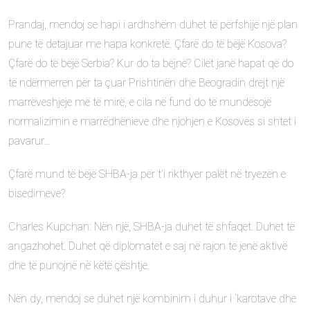
Prandaj, mendoj se hapi i ardhshëm duhet të përfshijë një plan
pune të detajuar me hapa konkretë. Çfarë do të bëjë Kosova?
Çfarë do të bëjë Serbia? Kur do ta bëjnë? Cilët janë hapat që do
të ndërmerren për ta çuar Prishtinën dhe Beogradin drejt një
marrëveshjeje më të mirë, e cila në fund do të mundësojë
normalizimin e marrëdhënieve dhe njohjen e Kosovës si shtet i
pavarur…
Çfarë mund të bëjë SHBA-ja për t’i rikthyer palët në tryezën e
bisedimeve?
Charles Kupchan: Nën një, SHBA-ja duhet të shfaqet. Duhet të
angazhohet. Duhet që diplomatët e saj në rajon të jenë aktivë
dhe të punojnë në këtë çështje.
Nën dy, mendoj se duhet një kombinim i duhur i ‘karotave dhe