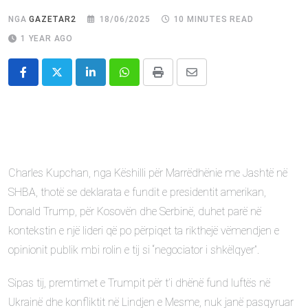
NGA
GAZETAR2
18/06/2025
10 MINUTES READ
1 YEAR AGO
LinkedIn
Whatsapp
Print
Share
via
Email
Charles Kupchan, nga Këshilli për Marrëdhënie me Jashtë në
SHBA, thotë se deklarata e fundit e presidentit amerikan,
Donald Trump, për Kosovën dhe Serbinë, duhet parë në
kontekstin e një lideri që po përpiqet ta rikthejë vëmendjen e
opinionit publik mbi rolin e tij si “negociator i shkëlqyer”.
Sipas tij, premtimet e Trumpit për t’i dhënë fund luftës në
Ukrainë dhe konfliktit në Lindjen e Mesme, nuk janë pasqyruar