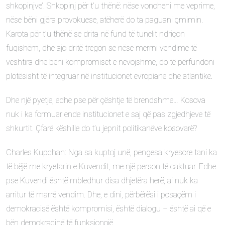
shkopinjve’. Shkopinj për t’u thënë: nëse vonoheni me veprime,
nëse bëni gjëra provokuese, atëherë do ta paguani çmimin.
Karota për t’u thënë se drita në fund të tunelit ndriçon
fuqishëm, dhe ajo dritë tregon se nëse merrni vendime të
vështira dhe bëni kompromiset e nevojshme, do të përfundoni
plotësisht të integruar në institucionet evropiane dhe atlantike.
Dhe një pyetje, edhe pse për çështje të brendshme… Kosova
nuk i ka formuar ende institucionet e saj që pas zgjedhjeve të
shkurtit. Çfarë këshille do t’u jepnit politikanëve kosovarë?
Charles Kupchan: Nga sa kuptoj unë, pengesa kryesore tani ka
të bëjë me kryetarin e Kuvendit, me një person të caktuar. Edhe
pse Kuvendi është mbledhur disa dhjetëra herë, ai nuk ka
arritur të marrë vendim. Dhe, e dini, përbërësi i posaçëm i
demokracisë është kompromisi, është dialogu – është ai që e
bën demokracinë të funksionojë.