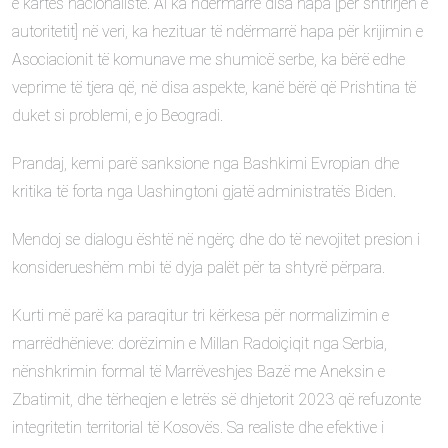
e kartës nacionaliste. Ai ka ndërmarrë disa hapa [për shtrirjen e
autoritetit] në veri, ka hezituar të ndërmarrë hapa për krijimin e
Asociacionit të komunave me shumicë serbe, ka bërë edhe
veprime të tjera që, në disa aspekte, kanë bërë që Prishtina të
duket si problemi, e jo Beogradi.
Prandaj, kemi parë sanksione nga Bashkimi Evropian dhe
kritika të forta nga Uashingtoni gjatë administratës Biden.
Mendoj se dialogu është në ngërç dhe do të nevojitet presion i
konsiderueshëm mbi të dyja palët për ta shtyrë përpara.
Kurti më parë ka paraqitur tri kërkesa për normalizimin e
marrëdhënieve: dorëzimin e Millan Radoiçiqit nga Serbia,
nënshkrimin formal të Marrëveshjes Bazë me Aneksin e
Zbatimit, dhe tërheqjen e letrës së dhjetorit 2023 që refuzonte
integritetin territorial të Kosovës. Sa realiste dhe efektive i