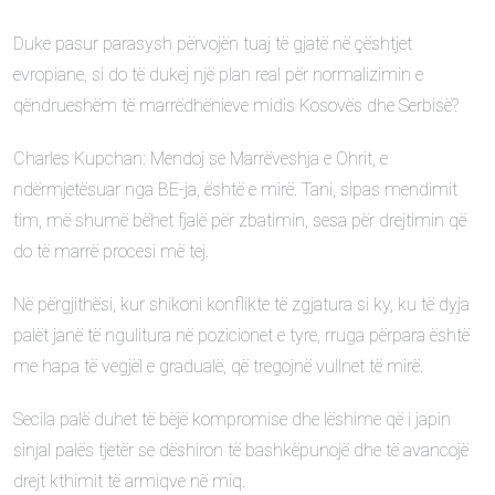
Duke pasur parasysh përvojën tuaj të gjatë në çështjet
evropiane, si do të dukej një plan real për normalizimin e
qëndrueshëm të marrëdhënieve midis Kosovës dhe Serbisë?
Charles Kupchan: Mendoj se Marrëveshja e Ohrit, e
ndërmjetësuar nga BE-ja, është e mirë. Tani, sipas mendimit
tim, më shumë bëhet fjalë për zbatimin, sesa për drejtimin që
do të marrë procesi më tej.
Në përgjithësi, kur shikoni konflikte të zgjatura si ky, ku të dyja
palët janë të ngulitura në pozicionet e tyre, rruga përpara është
me hapa të vegjël e gradualë, që tregojnë vullnet të mirë.
Secila palë duhet të bëjë kompromise dhe lëshime që i japin
sinjal palës tjetër se dëshiron të bashkëpunojë dhe të avancojë
drejt kthimit të armiqve në miq.