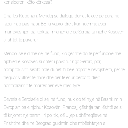
konsideroni këto kërkesa?
Charles Kupchan: Mendoj se dialogu duhet të ecë përpara në
faza, hap pas hapi. BE-ja veproi drejt kur ndërmjetësoi
marrëveshjen pa kërkuar menjëherë që Serbia ta njohë Kosovën
si shtet të pavarur.
Mendoj se e dimë që, në fund, kjo çështje do të përfundojë me
njohjen e Kosovës si shtet i pavarur nga Serbia, por,
paraprakisht, secila palë duhet t’i bëjë hapat e nevojshëm, për të
treguar vullnet të mirë dhe për të ecur përpara drejt
normalizimit të marrëdhënieve mes tyre.
Qeveria e Serbisë e di se, në fund, nuk do të hyjë në Bashkimin
Evropian pa e njohur Kosovën. Prandaj, çështja tani është se si
të krijohet një terren i ri politik, që u jep udhëheqësve në
Prishtinë dhe në Beograd guximin dhe mbështetjen e