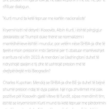
rifilluar dialogun.
“Kurti mund ta ketë tepruar me kartën nacionaliste”
Kryeministri në detyrë i Kosovës, Albin Kurti, i është përgjigjur
deklaratës së Trumpit duke thënë se normalizimi i
marrëdhënieve është i mundur, por vetëm nëse SHBA-ja dhe të
tjerët e rrisin presionin mbi Serbinë për t’i zbatuar marrëveshjet
e arritura në vitin 2023. A mendoni se Uashingtoni duhet të
ndryshojë qasjen e tij dhe të ushtrojë presion më të
drejtpërdrejtë mbi Beogradin?
Charles Kupchan: Mendoj se SHBA-ja dhe BE-ja duhet të bëjnë
shumë presion ndaj të dyja palëve. Një nga zhvillimet më pak
pozitive për Kosovën gjatë viteve të fundit, sipas mendimit tim,
është se kryeministri Kurti mund ta ketë tepruar me përdorimin