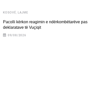
,
KOSOVË
LAJME
K
Pacolli kërkon reagimin e ndërkombëtarëve pas
D
deklaratave të Vuçiqit
09/08/2026