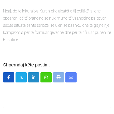
Ndaj, do të inkurajoja Kurtin dhe aleatët e tij politikë, si dhe
opozitën, që të pranojnë se nuk mund të vazhdojnë pa qeveri,
sepse situata është serioze. Të ulen së bashku dhe të gjejnë një
kompromis për të formuar qeverinë dhe për të rifilluar punën në
Prishtinë.
Shpërndaj këtë postim:
LinkedIn
Whatsapp
Print
Share
via
Email