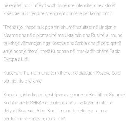
në realitet, pasi luftërat vazhdojnë me intensitet dhe aktorët
kryesorë nuk tregojnë shenja gatishmërie për kompromis.
“Thënë kjo, meqë nuk po arrin shumë rezultate në Lindjen e
Mesme dhe në diplomacinë me Ukrainën dhe Rusinë, ai mund
ta kthejë vëmendjen nga Kosova dhe Serbia dhe të përpiqet të
arrijë ndonjë fitore”, thotë Kupchan në intervistën dhënë Radio
Evropa e Lirë.
Kupchan: Trump mund të rikthehet në dialogun Kosovë-Serbi
për një fitore të lehtë
Kupchan, ish-drejtor i çështjeve evropiane në Këshillin e Sigurisë
Kombëtare të SHBA-së, thotë po ashtu se kryeministri në
detyrë i Kosovës, Albin Kurti, “mund ta ketë tepruar me
përdorimin e kartës nacionaliste”.