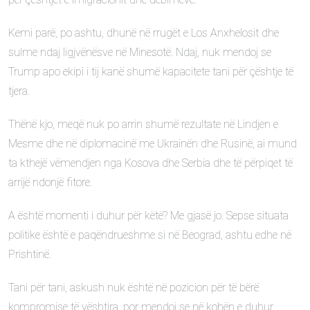
Kemi parë, po ashtu, dhunë në rrugët e Los Anxhelosit dhe
sulme ndaj ligjvënësve në Minesotë. Ndaj, nuk mendoj se
Trump apo ekipi i tij kanë shumë kapacitete tani për çështje të
tjera.
Thënë kjo, meqë nuk po arrin shumë rezultate në Lindjen e
Mesme dhe në diplomacinë me Ukrainën dhe Rusinë, ai mund
ta kthejë vëmendjen nga Kosova dhe Serbia dhe të përpiqet të
arrijë ndonjë fitore.
A është momenti i duhur për këtë? Me gjasë jo. Sepse situata
politike është e paqëndrueshme si në Beograd, ashtu edhe në
Prishtinë.
Tani për tani, askush nuk është në pozicion për të bërë
kompromise të vështira, por mendoj se në kohën e duhur,