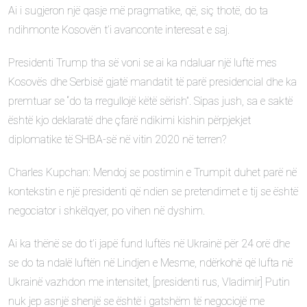
Ai i sugjeron një qasje më pragmatike, që, siç thotë, do ta
ndihmonte Kosovën t’i avanconte interesat e saj.
Presidenti Trump tha së voni se ai ka ndaluar një luftë mes
Kosovës dhe Serbisë gjatë mandatit të parë presidencial dhe ka
premtuar se “do ta rregullojë këtë sërish”. Sipas jush, sa e saktë
është kjo deklaratë dhe çfarë ndikimi kishin përpjekjet
diplomatike të SHBA-së në vitin 2020 në terren?
Charles Kupchan: Mendoj se postimin e Trumpit duhet parë në
kontekstin e një presidenti që ndien se pretendimet e tij se është
negociator i shkëlqyer, po vihen në dyshim.
Ai ka thënë se do t’i japë fund luftës në Ukrainë për 24 orë dhe
se do ta ndalë luftën në Lindjen e Mesme, ndërkohë që lufta në
Ukrainë vazhdon me intensitet, [presidenti rus, Vladimir] Putin
nuk jep asnjë shenjë se është i gatshëm të negociojë me