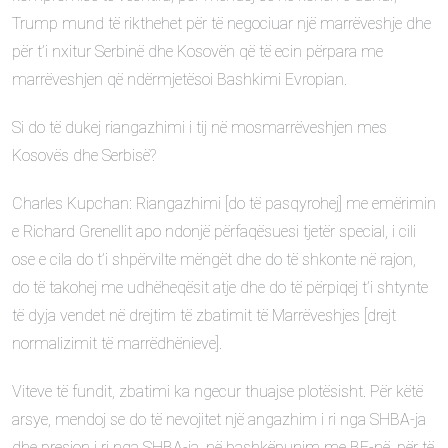
Trump mund të rikthehet për të negociuar një marrëveshje dhe
për t’i nxitur Serbinë dhe Kosovën që të ecin përpara me
marrëveshjen që ndërmjetësoi Bashkimi Evropian.
Si do të dukej riangazhimi i tij në mosmarrëveshjen mes
Kosovës dhe Serbisë?
Charles Kupchan: Riangazhimi [do të pasqyrohej] me emërimin
e Richard Grenellit apo ndonjë përfaqësuesi tjetër special, i cili
ose e cila do t’i shpërvilte mëngët dhe do të shkonte në rajon,
do të takohej me udhëheqësit atje dhe do të përpiqej t’i shtynte
të dyja vendet në drejtim të zbatimit të Marrëveshjes [drejt
normalizimit të marrëdhënieve].
Viteve të fundit, zbatimi ka ngecur thuajse plotësisht. Për këtë
arsye, mendoj se do të nevojitet një angazhim i ri nga SHBA-ja
dhe presion i ri nga SHBA-ja, në bashkëpunim me BE-në, për të