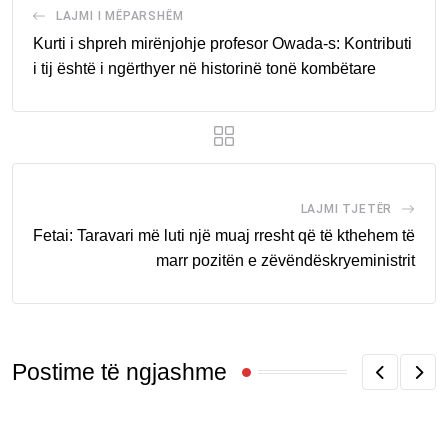
LAJMI I MËPARSHËM
Kurti i shpreh mirënjohje profesor Owada-s: Kontributi
i tij është i ngërthyer në historinë tonë kombëtare
LAJMI TJETËR
Fetai: Taravari më luti një muaj rresht që të kthehem të
marr pozitën e zëvëndëskryeministrit
Postime të ngjashme