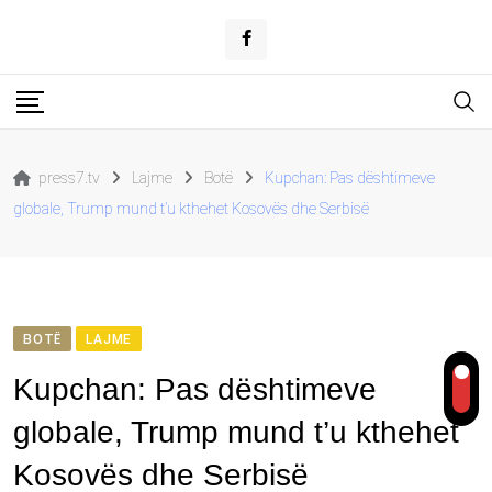
Skip
to
content
press7.tv
Lajme
Botë
Kupchan: Pas dështimeve
globale, Trump mund t’u kthehet Kosovës dhe Serbisë
BOTË
LAJME
Kupchan: Pas dështimeve
globale, Trump mund t’u kthehet
Kosovës dhe Serbisë