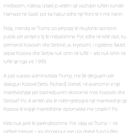
mirëbesim, ndërsa Izraeli jo vetëm që vazhdon luftën kundër
Hamasit në Gazë, por ka hapur edhe një front të ri me Iranin.
Ndaj, mendoj se Trump po përpiqej të rikujtonte opinionin
publik për arritjet e tij të mëparshme. Por, edhe në këtë rast, ku
përmendi Kosovën dhe Serbinë, ai, kryesisht, i ngatërroi faktet,
sepse Kosova dhe Serbia nuk ishin në luftë – ato nuk ishin në
luftë që nga viti 1999.
A pati sukses administrata Trump, me [të dërguarin për
dialogun Kosovë-Serbi, Richard] Grenell, në avancimin e një
marrëveshjeje për bashkëpunim ekonomik mes Kosovës dhe
Serbisë? Po. A arritën ata të ndërmjetësojnë një marrëveshje që
Kosova të krijojë marrëdhënie diplomatike me Izraelin? Po.
Këto nuk janë të parëndësishme. Por, ideja se Trump – në
njëfarë mënyre – ka shmangur ose i ka dhënë fund luftës,