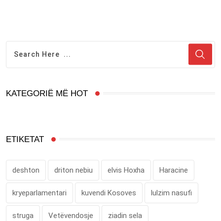
KATEGORIË MË HOT
ETIKETAT
deshton
driton nebiu
elvis Hoxha
Haracine
kryeparlamentari
kuvendi Kosoves
lulzim nasufi
struga
Vetëvendosje
ziadin sela