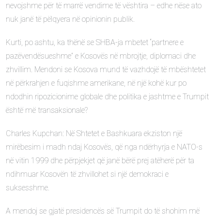
nevojshme për të marrë vendime të vështira – edhe nëse ato
nuk janë të pëlqyera në opinionin publik.
Kurti, po ashtu, ka thënë se SHBA-ja mbetet “partnere e
pazëvendësueshme” e Kosovës në mbrojtje, diplomaci dhe
zhvillim. Mendoni se Kosova mund të vazhdojë të mbështetet
në përkrahjen e fuqishme amerikane, në një kohë kur po
ndodhin ripozicionime globale dhe politika e jashtme e Trumpit
është më transaksionale?
Charles Kupchan: Në Shtetet e Bashkuara ekziston një
mirëbesim i madh ndaj Kosovës, që nga ndërhyrja e NATO-s
në vitin 1999 dhe përpjekjet që janë bërë prej atëherë për ta
ndihmuar Kosovën të zhvillohet si një demokraci e
suksesshme.
A mendoj se gjatë presidencës së Trumpit do të shohim më