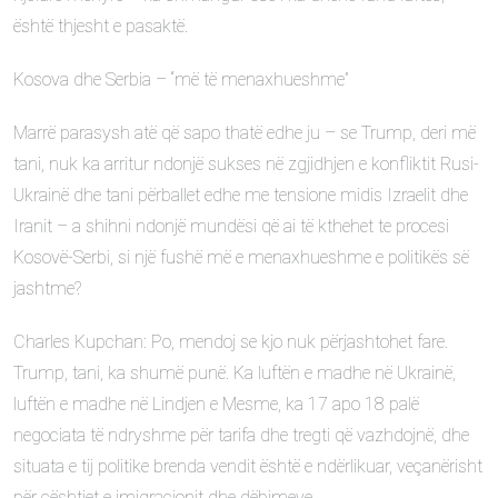
është thjesht e pasaktë.
Kosova dhe Serbia – “më të menaxhueshme”
Marrë parasysh atë që sapo thatë edhe ju – se Trump, deri më
tani, nuk ka arritur ndonjë sukses në zgjidhjen e konfliktit Rusi-
Ukrainë dhe tani përballet edhe me tensione midis Izraelit dhe
Iranit – a shihni ndonjë mundësi që ai të kthehet te procesi
Kosovë-Serbi, si një fushë më e menaxhueshme e politikës së
jashtme?
Charles Kupchan: Po, mendoj se kjo nuk përjashtohet fare.
Trump, tani, ka shumë punë. Ka luftën e madhe në Ukrainë,
luftën e madhe në Lindjen e Mesme, ka 17 apo 18 palë
negociata të ndryshme për tarifa dhe tregti që vazhdojnë, dhe
situata e tij politike brenda vendit është e ndërlikuar, veçanërisht
për çështjet e imigracionit dhe dëbimeve.