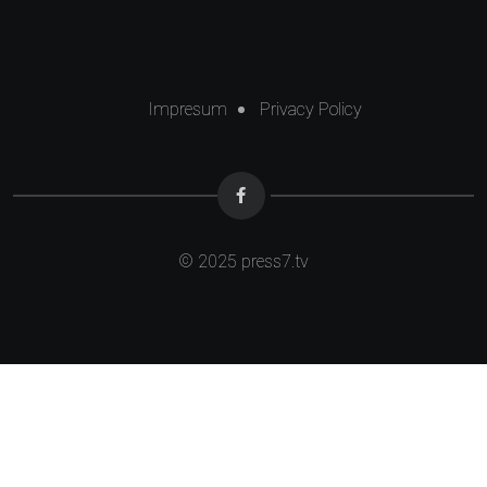
Impresum
Privacy Policy
© 2025
press7.tv