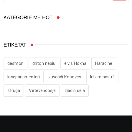
KATEGORIË MË HOT
ETIKETAT
deshton
driton nebiu
elvis Hoxha
Haracine
kryeparlamentari
kuvendi Kosoves
lulzim nasufi
struga
Vetëvendosje
ziadin sela