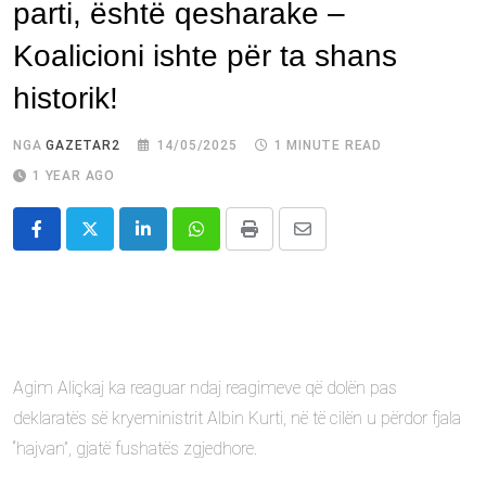
parti, është qesharake –
Koalicioni ishte për ta shans
historik!
NGA
GAZETAR2
14/05/2025
1 MINUTE READ
1 YEAR AGO
LinkedIn
Whatsapp
Print
Share
via
Email
Agim Aliçkaj ka reaguar ndaj reagimeve që dolën pas
deklaratës së kryeministrit Albin Kurti, në të cilën u përdor fjala
“hajvan”, gjatë fushatës zgjedhore.