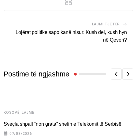
LAJMI TJETËR
Lojërat politike sapo kanë nisur: Kush del, kush hyn
në Qeveri?
Postime të ngjashme
,
KOSOVË
LAJME
K
Sveçla shpall “non grata” shefin e Telekomit të Serbisë,
A
p
07/08/2026