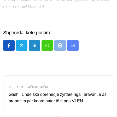
dinë më mirë! Ndoshta!
Shpërndaj këtë postim:
LinkedIn
Whatsapp
Print
Share
via
Email
LAJMI I MËPARSHËM
Gashi: Ende ska dorëheqje zyrtare nga Taravari, e as
propozim për koordinator të ri nga VLEN