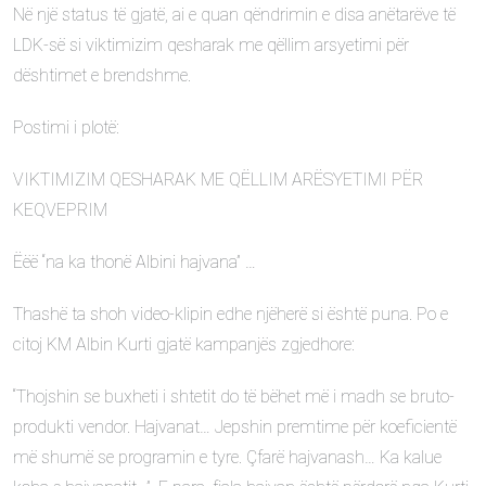
Në një status të gjatë, ai e quan qëndrimin e disa anëtarëve të
LDK-së si viktimizim qesharak me qëllim arsyetimi për
dështimet e brendshme.
Postimi i plotë:
VIKTIMIZIM QESHARAK ME QËLLIM ARËSYETIMI PËR
KEQVEPRIM
Ëëë “na ka thonë Albini hajvana” …
Thashë ta shoh video-klipin edhe njëherë si është puna. Po e
citoj KM Albin Kurti gjatë kampanjës zgjedhore:
“Thojshin se buxheti i shtetit do të bëhet më i madh se bruto-
produkti vendor. Hajvanat… Jepshin premtime për koeficientë
më shumë se programin e tyre. Çfarë hajvanash… Ka kalue