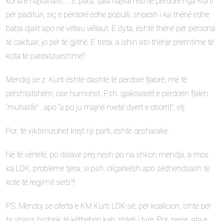
koha e hajvanatit…”. E para, fjala hajvan është përdorë nga Kurti
për padituri, siç e përdorë edhe populli, shpesh i ka thënë edhe
baba djalit apo në vëllau vëllaut. E dyta, është thënë për persona
të caktuar, jo për të gjithë. E treta, a ishin ato thënje premtime të
kota të parealizueshme?
Mendoj se z. Kurti është dashtë të përdorë fjalorë, më të
përshtatshëm, ose humorist. Psh. gjakovarët e përdorin fjalën
“muhalife” , apo “a po ju majnë nxetë dyert e oborrit”, etj.
Por, të viktimizohet krejt nji parti, është qesharake.
Në të vërtetë, po disave prej nesh po na shkon mendja, a mos
ka LDK, probleme tjera, si psh. oligarkësh apo zëdhendsash të
kotë të regjimit serb?!
PS. Mendoj se oferta e KM Kurti LDK-së, për koalicion, ishte për
ta shans historik të këthehen kah shteti i tyre. Por, nejse, ata e