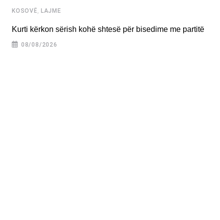
,
KOSOVË
LAJME
Kurti kërkon sërish kohë shtesë për bisedime me partitë
08/08/2026