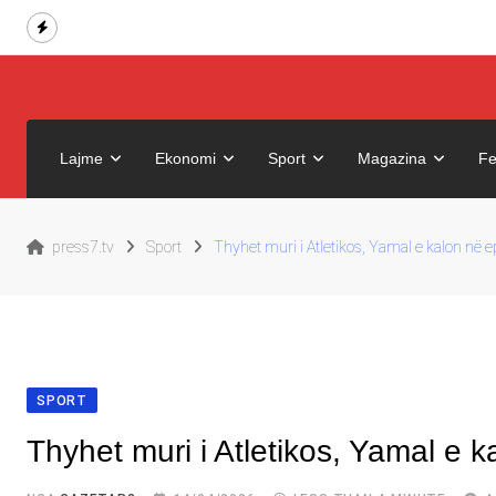
Skip
to
content
Lajme
Ekonomi
Sport
Magazina
Fe
press7.tv
Sport
Thyhet muri i Atletikos, Yamal e kalon në 
SPORT
Thyhet muri i Atletikos, Yamal e 