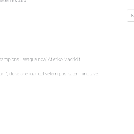
 MONTHS AGO
hampions Leeague ndaj Atletiko Madridit.
ium”, duke shënuar gol vetëm pas katër minutave.