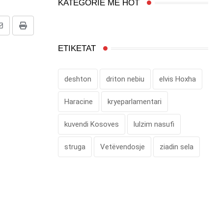
KATEGORIË MË HOT
Share
Print
via
ETIKETAT
Email
deshton
driton nebiu
elvis Hoxha
Haracine
kryeparlamentari
kuvendi Kosoves
lulzim nasufi
struga
Vetëvendosje
ziadin sela