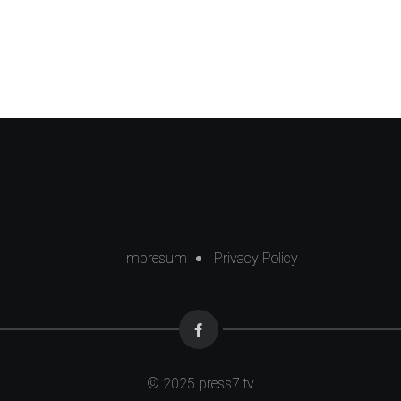
Impresum
Privacy Policy
© 2025
press7.tv