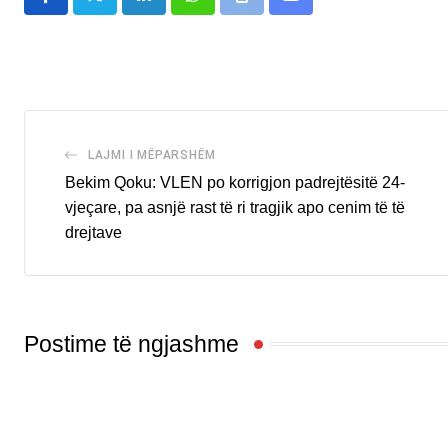
LinkedIn
Whatsapp
Print
Share
via
Email
LAJMI I MËPARSHËM
Bekim Qoku: VLEN po korrigjon padrejtësitë 24-
vjeçare, pa asnjë rast të ri tragjik apo cenim të të
drejtave
Postime të ngjashme