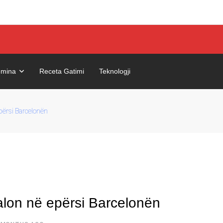
mina
Receta Gatimi
Teknologji
epërsi Barcelonën
kalon në epërsi Barcelonën