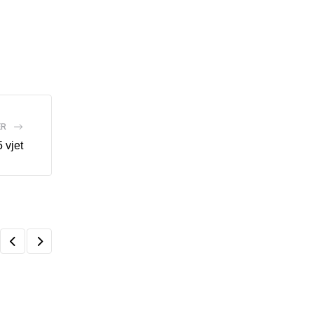
ËR
 vjet