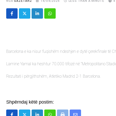
NGA
GAZETAR2
14/04/2026
LESS THAN A MINUTE
4
LinkedIn
Whatsapp
Barcelona e ka nisur fuqishëm ndeshjen e dytë çerekfinale të C
Lamine Yamal ka heshtur 70.000 tifozë në ”Metropolitano Stad
Rezultati i përgjithshëm, Atletiko Madrid 2-1 Barcelona.
Shpërndaj këtë postim: